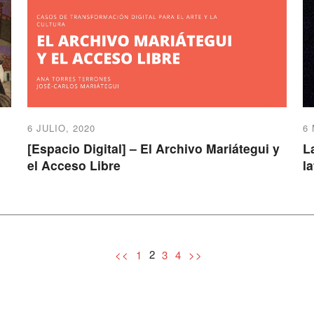
6 JULIO, 2020
6
[Espacio Digital] – El Archivo Mariátegui y
L
el Acceso Libre
l
2
<<
1
3
4
>>