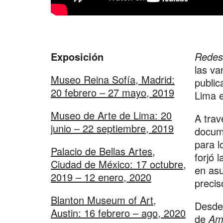
Exposición
Redes
las va
Museo Reina Sofía, Madrid:
public
20 febrero – 27 mayo, 2019
Lima e
Museo de Arte de Lima: 20
A trav
junio – 22 septiembre, 2019
docume
para l
Palacio de Bellas Artes,
forjó 
Ciudad de México: 17 octubre,
en asu
2019 – 12 enero, 2020
precis
Blanton Museum of Art,
Desde 
Austin: 16 febrero – ago, 2020
de
Am