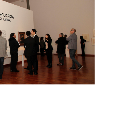
e Vanguardia: Lima
y América Latina, 1926-1930 propone una nueva
as latinoamericanas de los años veinte desde la
e publicación creada y dirigida por José Carlos
ima, 1930) en Lima entre 1926 y 1930. A través de
re pintura, grabado, fotografía, escultura [...]