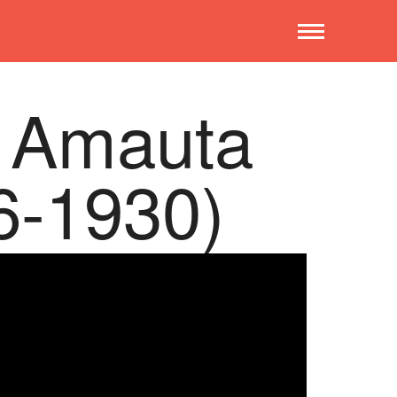
: Amauta
6-1930)