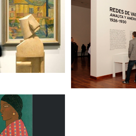
a: Madrid
Redes d
rtida de la exposición "Redes de
 el 20 de febrero, la exposición
Redes de vanguardia: Amauta 
 y fue uno de los principales
narrativa sobre las vanguardi
rid 2019, donde Perú fue país
perspectiva de la influyent
Mariátegui (Moquegua, 1894 – L
más de doscientas obras –ent
udad de México