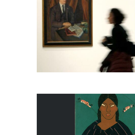
Redes de Vanguardi
El Museo Nacional Reina Sofía fue el punto de pa
Vanguardia. Amauta y América Latina". Inaugurada
estuvo localizada en la sala Sabatini del museo
referentes en el contexto de la feria ARCOMad
invitado. [...]
Redes de Vanguardia: Ci