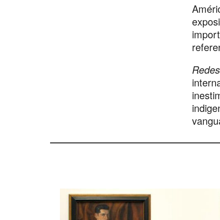
Améric
exposi
import
refere
Redes
intern
inesti
indige
vangua