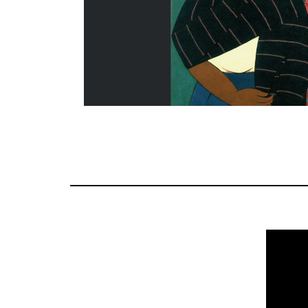
Después de itinerar al Museo Nacional Centro de
Museo de Arte de Lima, Perú, esta exposición se
del Palacio de Bellas Artes. La muestra gira en to
más influyentes del siglo XX. Fundada y diri