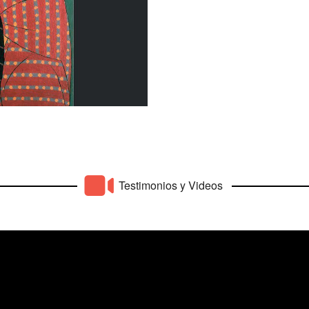
 Arte Reina Sofía, España y al
 presenta en México en el Museo
rno a Amauta, una de las revistas
gida por José Carlos [...]
Testimonios y Videos