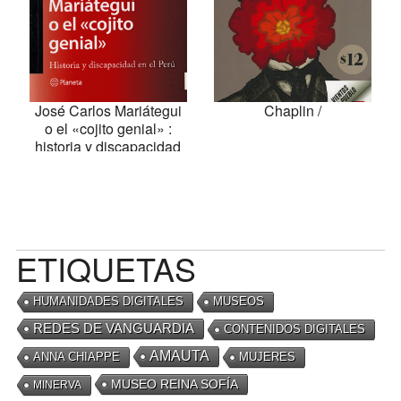
José Carlos Mariátegui
Chaplin /
o el «cojito genial» :
historia y discapacidad
en el Perú /
ETIQUETAS
HUMANIDADES DIGITALES
MUSEOS
REDES DE VANGUARDIA
CONTENIDOS DIGITALES
AMAUTA
ANNA CHIAPPE
MUJERES
MUSEO REINA SOFÍA
MINERVA