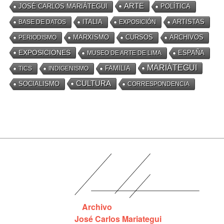
ARTE
JOSÉ CARLOS MARIÁTEGUI
POLÍTICA
BASE DE DATOS
ITALIA
EXPOSICIÓN
ARTISTAS
MARXISMO
CURSOS
ARCHIVOS
PERIODISMO
EXPOSICIONES
ESPAÑA
MUSEO DE ARTE DE LIMA
MARIÁTEGUI
FAMILIA
TICS
INDIGENISMO
CULTURA
SOCIALISMO
CORRESPONDENCIA
Archivo
José Carlos Mariategui