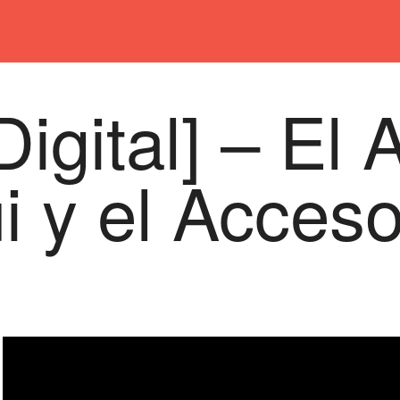
igital] – El 
i y el Acceso
am