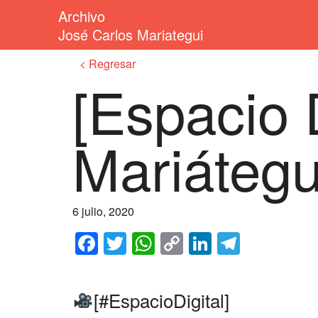
Archivo
José Carlos Mariategui
Regresar
[Espacio D
Mariátegu
6 julio, 2020
Facebook
Twitter
WhatsApp
Copy
LinkedIn
Telegr
Link
[
#EspacioDigital
]