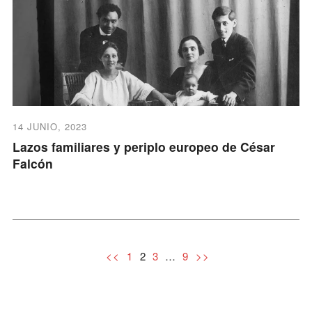
14 JUNIO, 2023
Lazos familiares y periplo europeo de César
Falcón
2
…
<<
1
3
9
>>