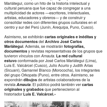
Mariátegui, como un hito de la historia intelectual y
cultural peruana que fue capaz de congregar a una
multiplicidad de actores —escritores, intelectuales,
artistas, educadores y obreros— y de construir y
consolidar redes con diferentes grupos culturales en el
centro y sur del Perú (Junín, Arequipa, Puno, Cusco).
Asimismo, se exhibirán
cartas originales e inéditas y
otros documentos
del
Archivo
José Carlos
Mariátegui
. Además, se mostrarán
fotografías,
documentos
y revistas representativas de los grupos que
tuvieron vínculos con
Amauta
.
La red cultural
estuvo
conformada por José Carlos Mariátegui (Lima),
Luis E. Valcárcel (Cusco), Julio Acurio y Judith Arias
(Sicuani), Gamaniel Blanco (Morococha), los integrantes
del grupo Orkopata (Puno), entre otros. Asimismo, se
expondrán
dibujos
de artistas colaboradores de la
revista
Amauta
. El público podrá también ver
cartas
originales y grabados
que pertenecieron al
historiador
Luis E. Valcárcel.
»