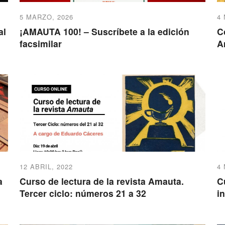
5 MARZO, 2026
4
al
¡AMAUTA 100! – Suscríbete a la edición
C
facsimilar
A
12 ABRIL, 2022
4
a
Curso de lectura de la revista Amauta.
C
Tercer ciclo: números 21 a 32
i