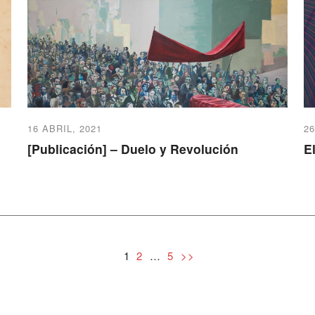
16 ABRIL, 2021
2
[Publicación] – Duelo y Revolución
E
1
…
2
5
>>