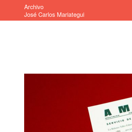
Archivo
José Carlos Mariategui