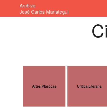
Archivo
José Carlos Mariategui
C