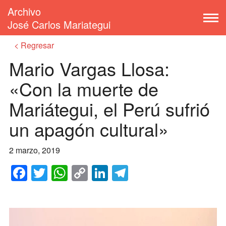
Archivo
José Carlos Mariategui
Regresar
Mario Vargas Llosa:
«Con la muerte de
Mariátegui, el Perú sufrió
un apagón cultural»
2 marzo, 2019
Facebook
Twitter
WhatsApp
Copy
LinkedIn
Telegram
Link