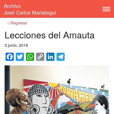
Archivo
José Carlos Mariategui
Regresar
Lecciones del Amauta
3 junio, 2019
Facebook
Twitter
WhatsApp
Copy
LinkedIn
Telegram
Link