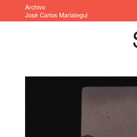
Archivo
José Carlos Mariategui