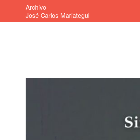
Archivo
José Carlos Mariategui