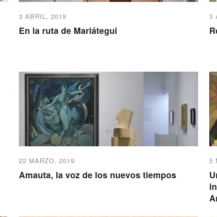
3 ABRIL, 2019
3 
En la ruta de Mariátegui
R
22 MARZO, 2019
5
Amauta, la voz de los nuevos tiempos
U
i
A