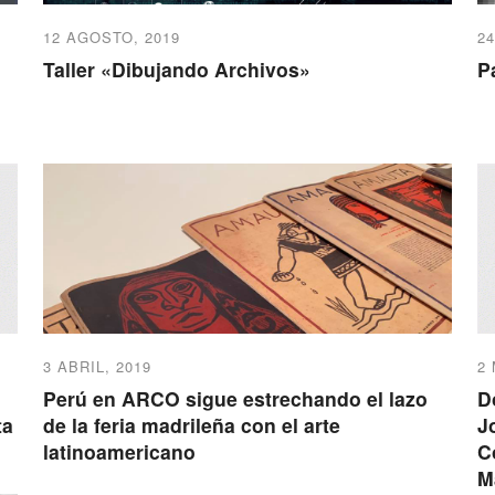
12 AGOSTO, 2019
24
Taller «Dibujando Archivos»
P
3 ABRIL, 2019
2
Perú en ARCO sigue estrechando el lazo
D
ta
de la feria madrileña con el arte
J
latinoamericano
C
M