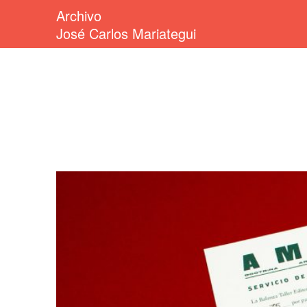
Archivo
José Carlos Mariategui